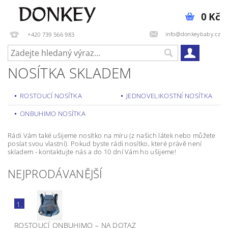
0 Kč
info@donkeybaby.cz
+420 739 566 983
NOSÍTKA SKLADEM
ROSTOUCÍ NOSÍTKA
JEDNOVELIKOSTNÍ NOSÍTKA
ONBUHIMO NOSÍTKA
Rádi Vám také ušijeme nosítko na míru (z našich látek nebo můžete
poslat svou vlastní). Pokud byste rádi nosítko, které právě není
skladem - kontaktujte nás a do 10 dní Vám ho ušijeme!
NEJPRODÁVANĚJŠÍ
1.
ROSTOUCÍ ONBUHIMO
–
NA DOTAZ