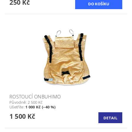
250 Kč
ROSTOUCÍ ONBUHIMO
Původně:
2 500 Kč
Ušetříte
:
1 000 Kč (–40 %)
1 500 Kč
DETAIL