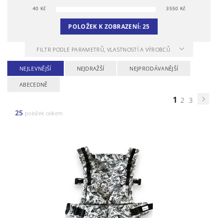
40
Kč
3550
Kč
POLOŽEK K ZOBRAZENÍ:
25
FILTR PODLE PARAMETRŮ, VLASTNOSTÍ A VÝROBCŮ
NEJLEVNĚJŠÍ
NEJDRAŽŠÍ
NEJPRODÁVANĚJŠÍ
ABECEDNĚ
1
2
3
25
položek celkem