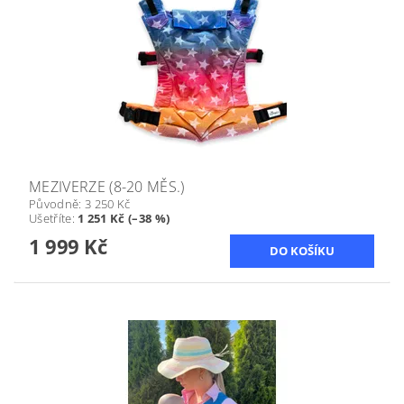
MEZIVERZE (8-20 MĚS.)
Původně:
3 250 Kč
Ušetříte
:
1 251 Kč (–38 %)
1 999 Kč