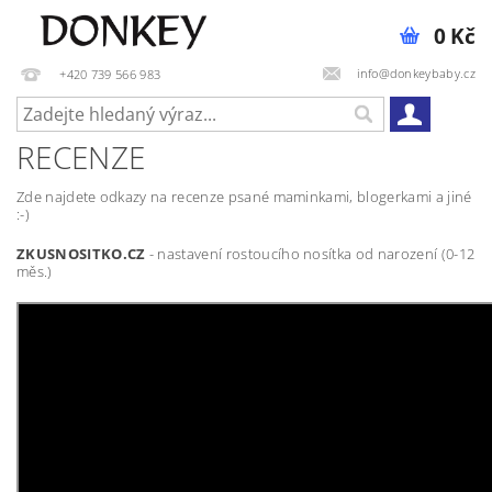
0 Kč
info@donkeybaby.cz
+420 739 566 983
RECENZE
Zde najdete odkazy na recenze psané maminkami, blogerkami a jiné
:-)
ZKUSNOSITKO.CZ
- nastavení rostoucího nosítka od narození (0-12
měs.)