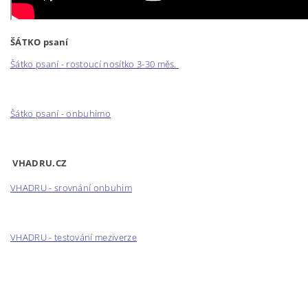
ŠÁTKO psaní
Šátko psaní - rostoucí nosítko 3-30 měs.
Šátko psaní - onbuhimo
VHADRU.CZ
VHADRU - srovnání onbuhim
VHADRU - testování meziverze