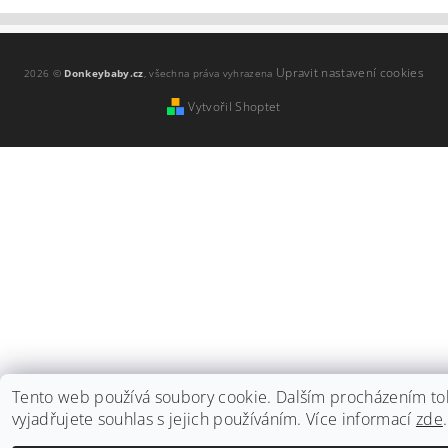
Upravit nastavení cookies
2026 ©
Donkeybaby.cz
, všechna práva vyhrazena
Vytvořil Shoptet
Tento web používá soubory cookie. Dalším procházením t
vyjadřujete souhlas s jejich používáním. Více informací
zde
.