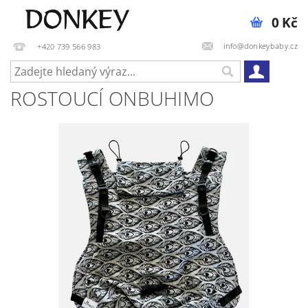
0 Kč
info@donkeybaby.cz
+420 739 566 983
ROSTOUCÍ ONBUHIMO