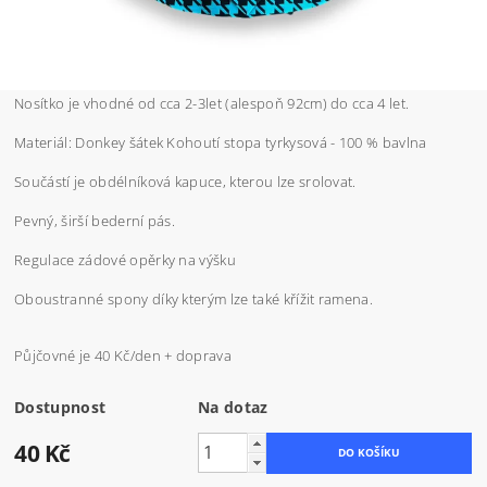
Nosítko je vhodné od cca 2-3let (alespoň 92cm) do cca 4 let.
Materiál: Donkey šátek Kohoutí stopa tyrkysová - 100 % bavlna
Součástí je obdélníková kapuce, kterou lze srolovat.
Pevný, širší bederní pás.
Regulace zádové opěrky na výšku
Oboustranné spony díky kterým lze také křížit ramena.
Půjčovné je 40 Kč/den + doprava
Dostupnost
Na dotaz
40 Kč