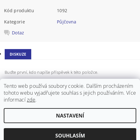
Kód produktu
1092
Kategorie
Půjčovna
Dotaz
DISKUZE
Buďte první, kdo napíše příspěvek k této položce.
Přidat komentář
Tento web používá soubory cookie. Dalším procházením
tohoto webu vyjadřujete souhlas s jejich používáním. Více
informací
zde
.
NASTAVENÍ
Upravit nastavení cookies
2026 ©
Donkeybaby.cz
, všechna práva vyhrazena
Vytvořil Shoptet
SOUHLASÍM