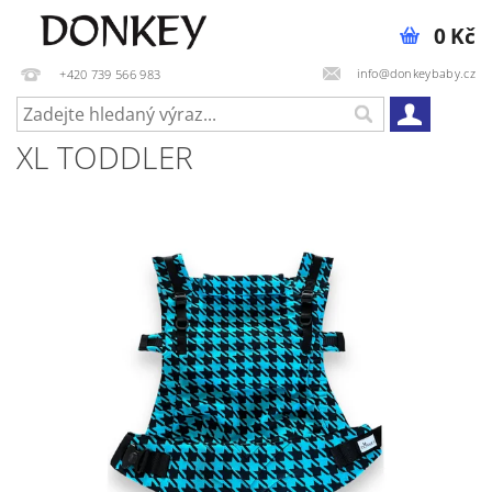
0 Kč
info@donkeybaby.cz
+420 739 566 983
XL TODDLER